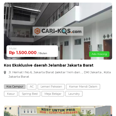
Mulai
Rp 1.500.000
/ Bulan
Ada Kosong
Kos Eksklusive daerah Jelambar Jakarta Barat
Jl. Hemat I No.6, Jakarta Barat (sekitar 1 km dari..., DKI Jakarta , Kota
Jakarta Barat
Kos Campur
AC
Lemari Pakaian
Kamar Mandi Dalam
Kasur
Spring Bed
Meja Belajar
Laundry