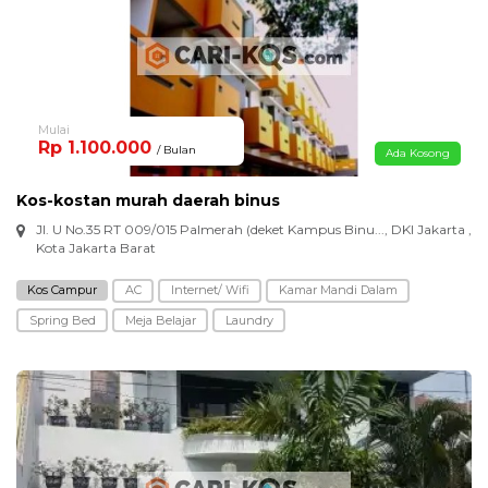
Mulai
Rp 1.100.000
/ Bulan
Ada Kosong
Kos-kostan murah daerah binus
Jl. U No.35 RT 009/015 Palmerah (deket Kampus Binu..., DKI Jakarta ,
Kota Jakarta Barat
Kos Campur
AC
Internet/ Wifi
Kamar Mandi Dalam
Spring Bed
Meja Belajar
Laundry