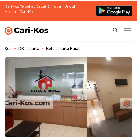
Cari Kos Terdekat Cepat & Mudah Unduh
Aplikasi Cari-Kos
Togg
navi
Kos
DKI Jakarta
Kota Jakarta Barat