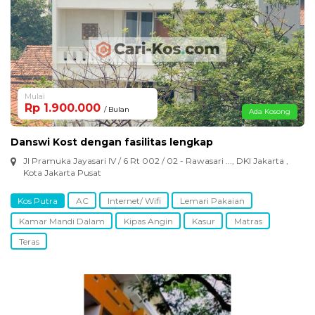
Mulai
Rp 1.900.000
/ Bulan
Ada Kosong
Danswi Kost dengan fasilitas lengkap
Jl Pramuka Jayasari IV / 6 Rt 002 / 02 - Rawasari ..., DKI Jakarta ,
Kota Jakarta Pusat
Kos Putra
AC
Internet/ Wifi
Lemari Pakaian
Kamar Mandi Dalam
Kipas Angin
Kasur
Matras
Teras