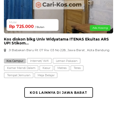
Mulai
Rp 725.000
/ Bulan
Ada Kosong
Kos diskon blkg Univ Widyatama ITENAS Ekuitas ARS
UPI Stikom...
Jl Babakan Baru Rt 07 Rw 03 No 228, Jawa Barat , Kota Bandung
Kos Campur
Internet/ Wifi
Lemari Pakaian
Kamar Mandi Dalam
Kasur
Matras
Teras
Tempat Jemuran
Meja Belajar
KOS LAINNYA DI JAWA BARAT