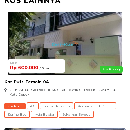
KOS LAINNYA
Mulai
Rp 600.000
/ Bulan
Ada Kosong
Kos Putri Female 04
JL. H. Amat, Gg Dogol II, Kukusan Teknik UI, Depok, Jawa Barat ,
Kota Depok
Kos Putri
AC
Lemari Pakaian
Kamar Mandi Dalam
Spring Bed
Meja Belajar
Sekamar Berdua