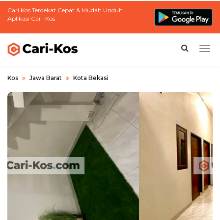
Cari Kos Terdekat Cepat & Mudah Unduh
Aplikasi Cari-Kos
Togg
navi
Kos
Jawa Barat
Kota Bekasi