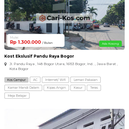
Mulai
Rp 1.300.000
/ Bulan
Ada Kosong
Kost Ekslusif Pandu Raya Bogor
Jl. Pandu Raya , 148 Bogor Utara, 16153 Bogor, Ind..., Jawa Barat ,
Kota Bogor
Kos Campur
AC
Internet/ Wifi
Lemari Pakaian
Kamar Mandi Dalam
Kipas Angin
Kasur
Teras
Meja Belajar