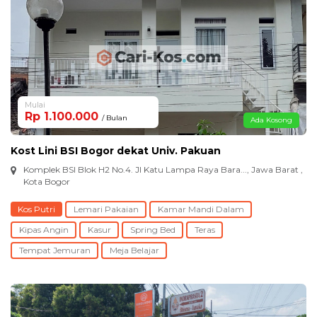
Mulai
Rp 1.100.000
/ Bulan
Ada Kosong
Kost Lini BSI Bogor dekat Univ. Pakuan
Komplek BSI Blok H2 No.4. Jl Katu Lampa Raya Bara..., Jawa Barat ,
Kota Bogor
Kos Putri
Lemari Pakaian
Kamar Mandi Dalam
Kipas Angin
Kasur
Spring Bed
Teras
Tempat Jemuran
Meja Belajar