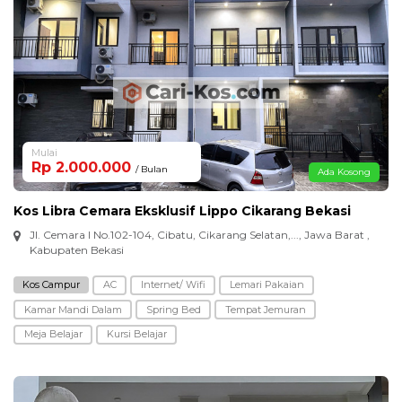
Mulai
Rp 2.000.000
/ Bulan
Ada Kosong
Kos Libra Cemara Eksklusif Lippo Cikarang Bekasi
Jl. Cemara I No.102-104, Cibatu, Cikarang Selatan,..., Jawa Barat ,
Kabupaten Bekasi
Kos Campur
AC
Internet/ Wifi
Lemari Pakaian
Kamar Mandi Dalam
Spring Bed
Tempat Jemuran
Meja Belajar
Kursi Belajar