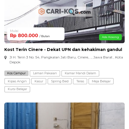
Mulai
Rp 800.000
/ Bulan
Ada Kosong
Kost Terin Cinere - Dekat UPN dan kehakiman gandul
Jl H. Terin 3 No. 54, Pangkalan Jati Baru, Cinere,..., Jawa Barat , Kota
Depok
Kos Campur
Lemari Pakaian
Kamar Mandi Dalam
Kipas Angin
Kasur
Spring Bed
Teras
Meja Belajar
Kursi Belajar