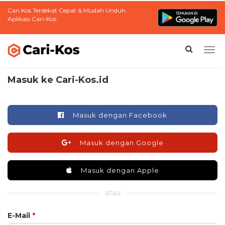
Cari Kos Terdekat Cepat & Mudah Unduh
Aplikasi Cari-Kos
Togg
navi
Masuk ke Cari-Kos.id
Masuk dengan Facebook
Masuk dengan Google
Masuk dengan Apple
atau
E-Mail