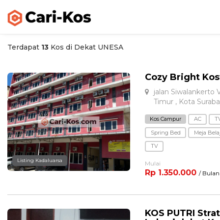
Terdapat
13
Kos di Dekat UNESA
Cozy Bright Kos
jalan Siwalankerto 
Timur , Kota Surab
Kos Campur
AC
T
Spring Bed
Meja Bela
TV
Listing Kadaluarsa
Mulai
Rp 1.350.000
/ Bulan
KOS PUTRI Stra