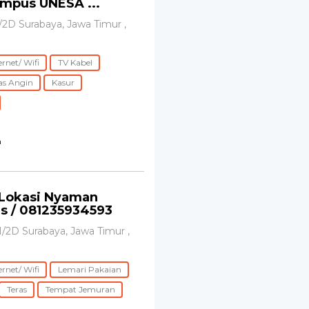
ampus UNESA ...
I/2D Surabaya, Jawa Timur ,
ernet/ Wifi
TV Kabel
as Angin
Kasur
n
Lokasi Nyaman
s / 081235934593
 1/2D Surabaya, Jawa Timur ,
ernet/ Wifi
Lemari Pakaian
Teras
Tempat Jemuran