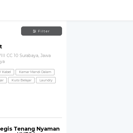
Filter
t
VIII CC 10 Surabaya, Jawa
aya
V Kabel
Kamar Mandi Dalam
jar
Kursi Belajar
Laundry
tegis Tenang Nyaman