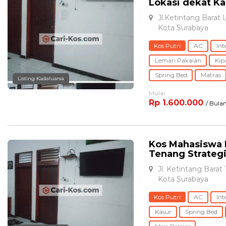
Lokasi dekat K
Jl.Ketintang Barat 
Kota Surabaya
Kos Putri
AC
Int
Lemari Pakaian
Kip
Spring Bed
Matras
Listing Kadaluarsa
Mulai
Rp 1.600.000
/ Bula
Kos Mahasiswa 
Tenang Strategi
Jl. Ketintang Barat
Kota Surabaya
Kos Putri
AC
Int
Kasur
Spring Bed