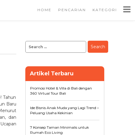
HOME
PENCARIAN
KATEGORI
Search
for:
Artikel Terbaru
Promosi Hotel & Villa di Bali dengan
360 Virtual Tour Bali
4! Tahun
hun Baru
Ide Bisnis Anak Muda yang Lagi Trend –
Menurut
Peluang Usaha Kekinian
an, dan
 Ucapan
7 Konsep Taman Minimalis untuk
Rumah Eco Living