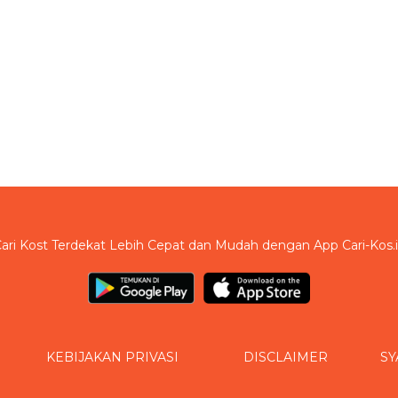
ari Kost Terdekat Lebih Cepat dan Mudah dengan App Cari-Kos.
KEBIJAKAN PRIVASI
DISCLAIMER
SY