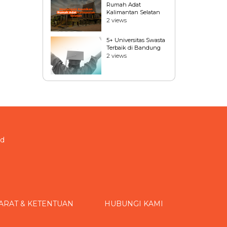
Rumah Adat
Kalimantan Selatan
2 views
5+ Universitas Swasta
Terbaik di Bandung
2 views
id
ARAT & KETENTUAN
HUBUNGI KAMI