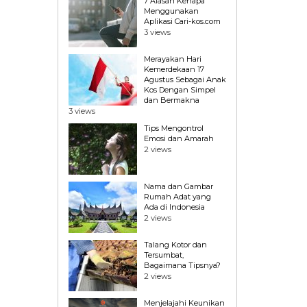
7 Alasan Kenapa
Menggunakan
Aplikasi Cari-kos.com
3 views
Merayakan Hari
Kemerdekaan 17
Agustus Sebagai Anak
Kos Dengan Simpel
dan Bermakna
3 views
Tips Mengontrol
Emosi dan Amarah
2 views
Nama dan Gambar
Rumah Adat yang
Ada di Indonesia
2 views
Talang Kotor dan
Tersumbat,
Bagaimana Tipsnya?
2 views
Menjelajahi Keunikan