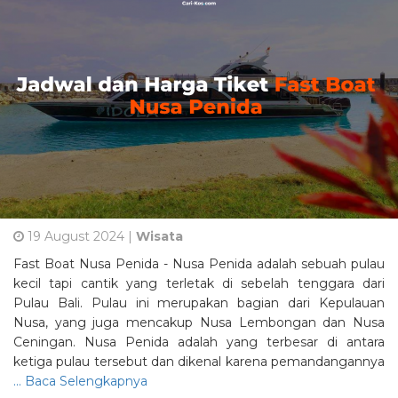
19 August 2024 |
Wisata
Fast Boat Nusa Penida - Nusa Penida adalah sebuah pulau
kecil tapi cantik yang terletak di sebelah tenggara dari
Pulau Bali. Pulau ini merupakan bagian dari Kepulauan
Nusa, yang juga mencakup Nusa Lembongan dan Nusa
Ceningan. Nusa Penida adalah yang terbesar di antara
ketiga pulau tersebut dan dikenal karena pemandangannya
... Baca Selengkapnya