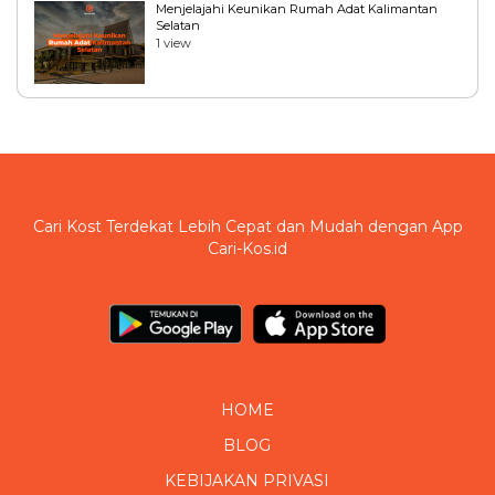
Menjelajahi Keunikan Rumah Adat Kalimantan
Selatan
1 view
Cari Kost Terdekat Lebih Cepat dan Mudah dengan App
Cari-Kos.id
HOME
BLOG
KEBIJAKAN PRIVASI